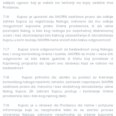
zaključi ugovor koji je važeći na teritoriji na kojoj sedište ima
Prodavac.
7.1.6 Kupac je upoznat da SHOPEN zadržava pravo da odbije
zahtev Kupca za registraciju Naloga, odnosno da mu odbije
mogućnost kupovine preko Online prodavnice, ili da ukine
postojeći Nalog, iz bilo kog razloga po sopstvenoj diskrecionoj
oceni i bez dostavljanja bilo kakvog obaveštenja ili obrazloženja
Kupcu u kom slučaju SHOPEN neće snositi bilo kakvu odgovornost.
7.1.7 Kupac snosi odgovornost za bezbednost svog Naloga,
kao i svog korisničkog imena i lozinke. SHOPEN ne može i neće biti
odgovoran za bilo kakav gubitak ili štetu koji proizilaze iz
Kupčevog propusta da ispuni ovu obavezu koja se odnosi na
bezbednost.
7.1.8 Kupac prihvata da, ukoliko su podaci za kreiranje
korisničkog naloga neistiniti, netačni, zastareli i nepotpuni, SHOPEN
zadržava pravo da, trenutno i bez dodatnog obrazloženja, ukine
Nalog Kupca, i/ili zabrani Kupcu pristup i korišćenje Online
prodavnice, kao i bilo kog njenog dela.
7.1.9. Kupac je u obavezi da Prodavcu da tačne i potpune
informacije koje su neophodne kako bi se završio proces
otvaranja Naloga, odnosno neophodne za vršenje kupovine