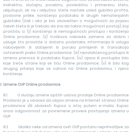
indirektnu, slučajnu, posebnu, posledičnu i primerenu štetu,
uključujući, ali ne i isključivo štete nastale usled gubitka profita,
poslovne prilike, korišćenja podataka ili drugih nematerijalnih
gubitaka (čak i ako je bio obavešten o mogućnosti za pojavu
takvih šteta ili je trebalo da zna da takva mogućnost postoji), koji
proističu iz: (i) korišćenja ili nemogućnosti pristupa i korišćenja
Online prodavnice; (ii) troškova nabavke zamena za dobra i
usluge što proističe iz dobara, podataka, informacija ili usluga
nabavljenih ili dobijenih ili poruka primljenih ili transakcija
ostvarenih preko Online prodavnice; (iii) neovlašćenog pristupa ili
izmena prenosa ili podataka Kupca; (iv) izjava ili postupka bilo
koje treće strane koji se tiču Online prodavnice; (v) ili bilo kog
drugog pitanja koje se odnosi na Online prodavnicu, i njeno
korišćenje.
Izmene OUP Online prodavnice
8.1. U slučaju izmene opštih uslova prodaje Online prodavnice
Prodavac je u obavezi da objavi izmene na Internet stranici Online
prodavnice i/ili obavesti Kupca o istoj putem e-maila. Kupac
snosi odgovornost za povremene provere postojanja izmena u
OUP.
8.2 Ukoliko neke od izmena ovih OUP postanu neprihvatljive za