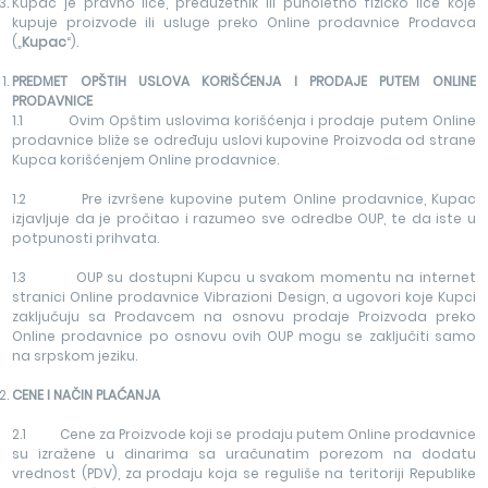
Kupac je pravno lice, preduzetnik ili punoletno fizičko lice koje
kupuje proizvode ili usluge preko Online prodavnice Prodavca
(„
Kupac
“).
PREDMET OPŠTIH USLOVA KORIŠĆ
ENJA I PRODAJE PUTEM ONLINE
PRODAVNICE
1.1 Ovim Opštim uslovima korišćenja i prodaje putem Online
prodavnice bliže se određuju uslovi kupovine Proizvoda od strane
Kupca korišćenjem Online prodavnice.
1.2 Pre izvršene kupovine putem Online prodavnice, Kupac
izjavljuje da je pročitao i razumeo sve odredbe OUP, te da iste u
potpunosti prihvata.
1.3 OUP su dostupni Kupcu u svakom momentu na internet
stranici Online prodavnice Vibrazioni Design, a ugovori koje Kupci
zaključuju sa Prodavcem na osnovu prodaje Proizvoda preko
Online prodavnice po osnovu ovih OUP mogu se zaključiti samo
na srpskom jeziku.
CENE I NA
ČIN PLAĆANJA
2.1 Cene za Proizvode koji se prodaju putem Online prodavnice
su izražene u dinarima sa uračunatim porezom na dodatu
vrednost (PDV), za prodaju koja se reguliše na teritoriji Republike