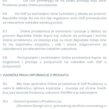
9.5 Ovi OUP primenjuju se na svaku prodaju koju izvrši
Prodavac preko Online prodavnice.
9.6 Ovi OUP su sastavljeni i biće tumačeni u skladu sa pravom
Republike Srbije. Na sve što nije regulisano ovim OUP primenjivaće
se relevantne odredbe srpskog prava.
9.7 Online prodavnica je osnovana i posluje u skladu sa
pravom Republike Srbije. Kupci koji odluče da pristupe i koriste
Online prodavnicu, sa lokacija koje su izvan Republike Srbije čine
to na sopstvenu inicijativu i rizik, i snose odgovornost za
usklađenost sa relevantnim lokalnim zakonima.
9.8 Pristupanjem i korišćenjem Online prodavnice Kupac se
saglašava i pristaje u potpunosti na odredbe ovih OUP u
potpunosti.
VLASNIČ
KA PRAVA I INFORMACIJE O PRODAVCU
10.1 Bilo koja upotreba Online prodavnice ili OUP Prodavca, u
celini ili delimično, njihovo kopiranje i čuvanje od strane trećih
lica, bez dozvole Prodavca, odnosno SHOPEN-a je zabranjeno.
10.2 Osnovni podaci o Prodavcu su:
„Vibrazioni Design d.o.o., privrednog društva osnovanog u