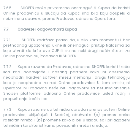
7.6.5 SHOPEN može privremeno onemogućiti Kupca da koristi
Online prodavnicu u slučaju da Kupac ima bilo koju dospelu a
neizmirenu obavezu prema Prodavcu, odnosno Operatoru.
7.7 Obaveze i odgovornosti Kupca
7.7.1 SHOPEN zadržava pravo da, u bilo kom momentu i bez
prethodnog upozorenja, ukine ili onemogući pristup Nalozima za
koje utvrdi da krše ove OUP ili su na neki drugi način štetni za
Online prodavnicu, Prodavca ili SHOPEN.
7.7.2 Kupac razume da Prodavac, odnosno SHOPEN koristi treća
lica kao dobavljače i hosting partnere kako bi obezbedio
neophodni hardver, softver, mrežu, memoriju i drugu tehnologiju
koja je neophodna za rad Online prodavnice. U tom smislu, ni
Operator ni Prodavac neće biti odgovorni za nefunkcionisanje
Shopen platforme, odnosno Online prodavnice, usled radnji i
propuštanja trećih lica.
7.7.3 Kupac razume da tehnička obrada i prenos putem Online
prodavnice, uključujući i Sadržaj, obuhvata (a) prenos preko
različitih mreža; i (b) promene kako bi bili u skladu sa i prilagođeni
tehničkim karakteristikama povezanih mreža i uređaja.