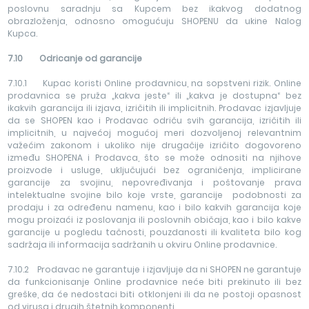
poslovnu saradnju sa Kupcem bez ikakvog dodatnog
obrazloženja, odnosno omogućuju SHOPENU da ukine Nalog
Kupca.
7.10 Odricanje od garancije
7.10.1 Kupac koristi Online prodavnicu, na sopstveni rizik. Online
prodavnica se pruža „kakva jeste“ ili „kakva je dostupna“ bez
ikakvih garancija ili izjava, izričitih ili implicitnih. Prodavac izjavljuje
da se SHOPEN kao i Prodavac odriču svih garancija, izričitih ili
implicitnih, u najvećoj mogućoj meri dozvoljenoj relevantnim
važećim zakonom i ukoliko nije drugačije izričito dogovoreno
između SHOPENA i Prodavca, što se može odnositi na njihove
proizvode i usluge, uključujući bez ograničenja, implicirane
garancije za svojinu, nepovređivanja i poštovanje prava
intelektualne svojine bilo koje vrste, garancije podobnosti za
prodaju i za određenu namenu, kao i bilo kakvih garancija koje
mogu proizaći iz poslovanja ili poslovnih običaja, kao i bilo kakve
garancije u pogledu tačnosti, pouzdanosti ili kvaliteta bilo kog
sadržaja ili informacija sadržanih u okviru Online prodavnice.
7.10.2 Prodavac ne garantuje i izjavljuje da ni SHOPEN ne garantuje
da funkcionisanje Online prodavnice neće biti prekinuto ili bez
greške, da će nedostaci biti otklonjeni ili da ne postoji opasnost
od virusa i drugih štetnih komponenti.