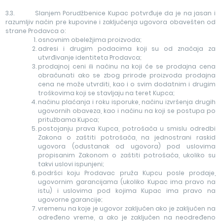
3.3. Slanjem Porudžbenice Kupac potvrđuje da je na jasan i
razumljiv način pre kupovine i zaključenja ugovora obavešten od
strane Prodavca o:
osnovnim obeležjima proizvoda;
adresi i drugim podacima koji su od značaja za
utvrđivanje identiteta Prodavca;
prodajnoj ceni ili načinu na koji će se prodajna cena
obračunati ako se zbog prirode proizvoda prodajna
cena ne može utvrditi, kao i o svim dodatnim i drugim
troškovima koji se stavljaju na teret Kupca;
načinu plaćanja i roku isporuke, načinu izvršenja drugih
ugovornih obaveza, kao i načinu na koji se postupa po
pritužbama Kupca;
postojanju prava Kupca, potrošača u smislu odredbi
Zakona o zaštiti potrošača, na jednostrani raskid
ugovora (odustanak od ugovora) pod uslovima
propisanim Zakonom o zaštiti potrošača, ukoliko su
takvi uslovi ispunjeni;
podršci koju Prodavac pruža Kupcu posle prodaje,
ugovornim garancijama (ukoliko Kupac ima pravo na
istu) i uslovima pod kojima Kupac ima pravo na
ugovorne garancije;
vremenu na koje je ugovor zaključen ako je zaključen na
određeno vreme, a ako je zaključen na neodređeno