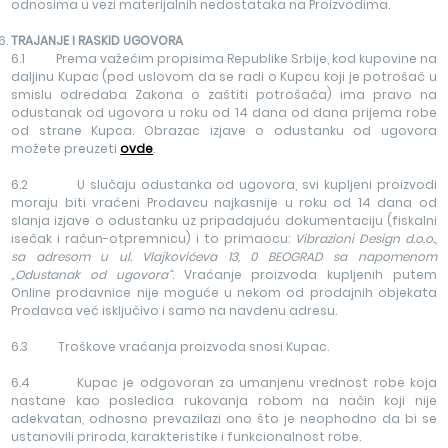
odnosima u vezi materijalnih nedostataka na Proizvodima.
TRAJANJE I RASKID UGOVORA
6.1 Prema važećim propisima Republike Srbije, kod kupovine na
daljinu Kupac (pod uslovom da se radi o Kupcu koji je potrošač u
smislu odredaba Zakona o zaštiti potrošača) ima pravo na
odustanak od ugovora u roku od 14 dana od dana prijema robe
od strane Kupca. Obrazac izjave o odustanku od ugovora
možete preuzeti
ovde
.
6.2 U slučaju odustanka od ugovora, svi kupljeni proizvodi
moraju biti vraćeni Prodavcu najkasnije u roku od 14 dana od
slanja izjave o odustanku uz pripadajuću dokumentaciju (fiskalni
isečak i račun-otpremnicu) i to primaocu:
Vibrazioni Design d.o.o.,
sa adresom u ul. Vlajkovićeva 13, 0 BEOGRAD sa napomenom
„Odustanak od ugovora“
. Vraćanje proizvoda kupljenih putem
Online prodavnice nije moguće u nekom od prodajnih objekata
Prodavca već isključivo i samo na navdenu adresu.
6.3 Troškove vraćanja proizvoda snosi Kupac.
6.4 Kupac je odgovoran za umanjenu vrednost robe koja
nastane kao posledica rukovanja robom na način koji nije
adekvatan, odnosno prevazilazi ono što je neophodno da bi se
ustanovili priroda, karakteristike i funkcionalnost robe.