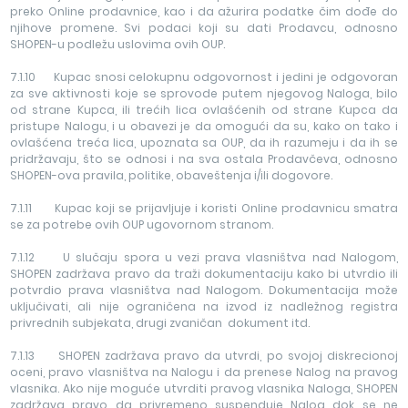
preko Online prodavnice, kao i da ažurira podatke čim dođe do
njihove promene. Svi podaci koji su dati Prodavcu, odnosno
SHOPEN-u podležu uslovima ovih OUP.
7.1.10 Kupac snosi celokupnu odgovornost i jedini je odgovoran
za sve aktivnosti koje se sprovode putem njegovog Naloga, bilo
od strane Kupca, ili trećih lica ovlašćenih od strane Kupca da
pristupe Nalogu, i u obavezi je da omogući da su, kako on tako i
ovlašćena treća lica, upoznata sa OUP, da ih razumeju i da ih se
pridržavaju, što se odnosi i na sva ostala Prodavčeva, odnosno
SHOPEN-ova pravila, politike, obaveštenja i/ili dogovore.
7.1.11 Kupac koji se prijavljuje i koristi Online prodavnicu smatra
se za potrebe ovih OUP ugovornom stranom.
7.1.12 U slučaju spora u vezi prava vlasništva nad Nalogom,
SHOPEN zadržava pravo da traži dokumentaciju kako bi utvrdio ili
potvrdio prava vlasništva nad Nalogom. Dokumentacija može
uključivati, ali nije ograničena na izvod iz nadležnog registra
privrednih subjekata, drugi zvaničan dokument itd.
7.1.13 SHOPEN zadržava pravo da utvrdi, po svojoj diskrecionoj
oceni, pravo vlasništva na Nalogu i da prenese Nalog na pravog
vlasnika. Ako nije moguće utvrditi pravog vlasnika Naloga, SHOPEN
zadržava pravo da privremeno suspenduje Nalog dok se ne