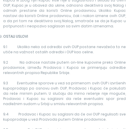
Kupca ili zbog njih Kupac više nije u saglasnosti i skladu sa ovim
OUP, Kupac je u obavezi da ukine, odnosno deaktivira svoj Nalog i
odmah prestane da koristi Online prodavnicu. Ukoliko Kupac
nastavi da koristi Online prodavnicu, čak i nakon izmene ovih OUP,
a da pri tom ne deaktivira svoj Nalog, smatraće se da je Kupac u
potpunosti i neopozivo saglasan sa svim datim izmenama.
OSTALI USLOVI
9.1 Ukoliko neka od odredbi ovih OUP postane nevažeća to ne
utiče na važnost ostalih odredbi i OUP kao celine.
9.2 Na odnose nastale putem on-line kupovine preko Online
prodavnice, između Prodavca i Kupca se primenjuju odredbe
relevantnih propisa Republike Srbije.
9.3 Eventualne sporove u vezi sa primenom ovih OUP i izvršenih
kupoprodaja po osnovu ovih OUP, Prodavac i Kupac će pokušati
da reše mirnim putem. U slučaju da mirno rešenje nije moguće,
Prodavac i Kupac su saglasni da reše eventualni spor pred
nadležnim sudom u Srbiji u smislu relevantnih propisa.
9.4 Prodavac i Kupac su saglasni da će ovi OUP regulisati sve
kupoprodaje u vezi Proizvoda putem Online prodavnice.