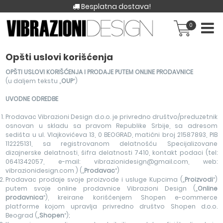
Besplatna dostava!
0
Opšti uslovi korišćenja
OPŠTI USLOVI KORIŠĆ
ENJA I PRODAJE PUTEM ONLINE PRODAVNICE
(u daljem tekstu „
OUP
“)
UVODNE ODREDBE
Prodavac Vibrazioni Design d.o.o. je privredno društvo/preduzetnik
osnovan u skladu sa pravom Republike Srbije, sa adresom
sedišta u ul. Vlajkovićeva 13, 0 BEOGRAD, matični broj 21587893, PIB
112225131, sa registrovanom delatnošću Specijalizovane
dizajnerske delatnosti, šifra delatnosti 7410, kontakt podaci (tel:
0641342057, e-mail: vibrazionidesign@gmail.com, web:
vibrazionidesign.com ) („
Prodavac
“)
Prodavac prodaje svoje proizvode i usluge Kupcima („
Proizvodi
“)
putem svoje online prodavnice Vibrazioni Design („
Online
prodavnica
“), kreirane korišćenjem Shopen e-commerce
platforme kojom upravlja privredno društvo Shopen d.o.o.
Beograd („
Shopen
“);