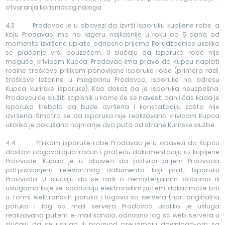
otvaranja korisničkog naloga.
4.3 Prodavac je u obavezi da izvrši Isporuku kupljene robe, a
koju Prodavac ima na lageru, najkasnije u roku od 5 dana od
momenta izvršene uplate, odnosno prijema Porudžbenice ukoliko
se plaćanje vrši pouzećem. U slučaju da Isporuka robe nije
moguća, krivicom Kupca, Prodavac ima pravo da Kupcu naplati
realne troškove prilikom ponovljene Isporuke robe (primera radi,
troškove ležarine u magacinu Prodavca, isporuke na adresu
Kupca, kurirske isporuke). Kao dokaz da je Isporuka neuspešna,
Prodavcu će služiti zapisnik u kome će se navesti dan i čas kada je
Isporuka trebala da bude izvršena i konstataciju zašto nije
izvršena. Smatra se da isporuka nije realizovana krivicom Kupca
ukoliko je pokušana najmanje dva puta od strane Kurirske službe.
4.4 Prilikom isporuke robe Prodavac je u obavezi da Kupcu
dostavi odgovarajući račun i prateću dokumentaciju uz kupljene
Proizvode. Kupac je u obavezi da potvrdi prijem Proizvoda
potpisivanjem relevantnog dokumenta koji prati Isporuku
Proizvoda. U slučaju da se radi o nematerijalnim dobrima ili
uslugama koje se isporučuju elektronskim putem, dokaz može biti
u formi elektronskih poruka i logova sa servera (npr. originalna
poruka i log sa mail servera Prodavca ukoliko je usluga
realizovana putem e-mail kanala, odnosno log sa web servera u
slučaju da se usluga ili proizvod preuzimaju download-om sa