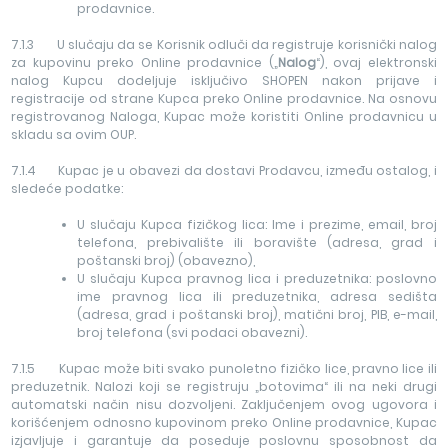
prodavnice.
7.1.3 U slučaju da se Korisnik odluči da registruje korisnički nalog
za kupovinu preko Online prodavnice („
Nalog
“), ovaj elektronski
nalog Kupcu dodeljuje isključivo SHOPEN nakon prijave i
registracije od strane Kupca preko Online prodavnice. Na osnovu
registrovanog Naloga, Kupac može koristiti Online prodavnicu u
skladu sa ovim OUP.
7.1.4 Kupac je u obavezi da dostavi Prodavcu, između ostalog, i
sledeće podatke:
U slučaju Kupca fizičkog lica: Ime i prezime, email, broj
telefona, prebivalište ili boravište (adresa, grad i
poštanski broj) (obavezno),
U slučaju Kupca pravnog lica i preduzetnika: poslovno
ime pravnog lica ili preduzetnika, adresa sedišta
(adresa, grad i poštanski broj), matični broj, PIB, e-mail,
broj telefona (svi podaci obavezni).
7.1.5 Kupac može biti svako punoletno fizičko lice, pravno lice ili
preduzetnik. Nalozi koji se registruju „botovima“ ili na neki drugi
automatski način nisu dozvoljeni. Zaključenjem ovog ugovora i
korišćenjem odnosno kupovinom preko Online prodavnice, Kupac
izjavljuje i garantuje da poseduje poslovnu sposobnost da