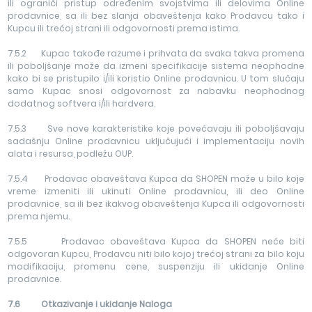
ili ograniči pristup određenim svojstvima ili delovima Online
prodavnice, sa ili bez slanja obaveštenja kako Prodavcu tako i
Kupcu ili trećoj strani ili odgovornosti prema istima.
7.5.2 Kupac takođe razume i prihvata da svaka takva promena
ili poboljšanje može da izmeni specifikacije sistema neophodne
kako bi se pristupilo i/ili koristio Online prodavnicu. U tom slučaju
samo Kupac snosi odgovornost za nabavku neophodnog
dodatnog softvera i/ili hardvera.
7.5.3 Sve nove karakteristike koje povećavaju ili poboljšavaju
sadašnju Online prodavnicu uključujući i implementaciju novih
alata i resursa, podležu OUP.
7.5.4 Prodavac obaveštava Kupca da SHOPEN može u bilo koje
vreme izmeniti ili ukinuti Online prodavnicu, ili deo Online
prodavnice, sa ili bez ikakvog obaveštenja Kupca ili odgovornosti
prema njemu.
7.5.5 Prodavac obaveštava Kupca da SHOPEN neće biti
odgovoran Kupcu, Prodavcu niti bilo kojoj trećoj strani za bilo koju
modifikaciju, promenu cene, suspenziju ili ukidanje Online
prodavnice.
7.6 Otkazivanje i ukidanje Naloga