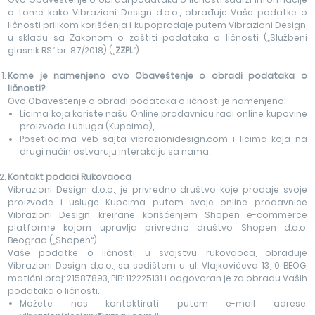
o tome kako Vibrazioni Design d.o.o., obrađuje Vaše podatke o
ličnosti prilikom korišćenja i kupoprodaje putem Vibrazioni Design,
u skladu sa Zakonom o zaštiti podataka o ličnosti („Službeni
glasnik RS“ br. 87/2018) („
ZZPL
“).
Kome je namenjeno ovo Obaveštenje o obradi podataka o
ličnosti?
Ovo Obaveštenje o obradi podataka o ličnosti je namenjeno:
Licima koja koriste našu Online prodavnicu radi online kupovine
proizvoda i usluga (Kupcima),
Posetiocima veb-sajta vibrazionidesign.com i licima koja na
drugi način ostvaruju interakciju sa nama.
Kontakt podaci Rukovaoca
Vibrazioni Design d.o.o., je privredno društvo koje prodaje svoje
proizvode i usluge Kupcima putem svoje online prodavnice
Vibrazioni Design, kreirane korišćenjem Shopen e-commerce
platforme kojom upravlja privredno društvo Shopen d.o.o.
Beograd („Shopen“).
Vaše podatke o ličnosti, u svojstvu rukovaoca, obrađuje
Vibrazioni Design d.o.o., sa sedištem u ul. Vlajkovićeva 13, 0 BEOG,
matični broj: 21587893, PIB: 112225131 i odgovoran je za obradu Vaših
podataka o ličnosti.
Možete nas kontaktirati putem e-mail adrese: