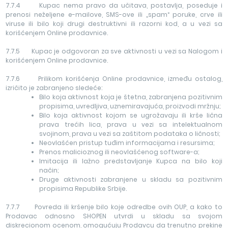
7.7.4 Kupac nema pravo da učitava, postavlja, poseduje i
prenosi neželjene e-mailove, SMS-ove ili „spam“ poruke, crve ili
viruse ili bilo koji drugi destruktivni ili razorni kod, a u vezi sa
korišćenjem Online prodavnice.
7.7.5 Kupac je odgovoran za sve aktivnosti u vezi sa Nalogom i
korišćenjem Online prodavnice.
7.7.6 Prilikom korišćenja Online prodavnice, između ostalog,
izričito je zabranjeno sledeće:
Bilo koja aktivnost koja je štetna, zabranjena pozitivnim
propisima, uvredljiva, uznemiravajuća, proizvodi mržnju;
Bilo koja aktivnost kojom se ugrožavaju ili krše lična
prava trećih lica, prava u vezi sa intelektualnom
svojinom, prava u vezi sa zaštitom podataka o ličnosti;
Neovlašćen pristup tuđim informacijama i resursima;
Prenos malicioznog ili neovlašćenog software-a;
Imitacija ili lažno predstavljanje Kupca na bilo koji
način;
Druge aktivnosti zabranjene u skladu sa pozitivnim
propisima Republike Srbije.
7.7.7 Povreda ili kršenje bilo koje odredbe ovih OUP, a kako to
Prodavac odnosno SHOPEN utvrdi u skladu sa svojom
diskrecionom ocenom, omogućuju Prodavcu da trenutno prekine