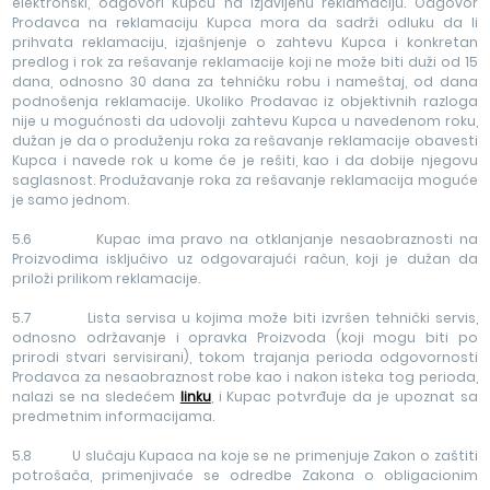
elektronski, odgovori Kupcu na izjavljenu reklamaciju. Odgovor
Prodavca na reklamaciju Kupca mora da sadrži odluku da li
prihvata reklamaciju, izjašnjenje o zahtevu Kupca i konkretan
predlog i rok za rešavanje reklamacije koji ne može biti duži od 15
dana, odnosno 30 dana za tehničku robu i nameštaj, od dana
podnošenja reklamacije. Ukoliko Prodavac iz objektivnih razloga
nije u mogućnosti da udovolji zahtevu Kupca u navedenom roku,
dužan je da o produženju roka za rešavanje reklamacije obavesti
Kupca i navede rok u kome će je rešiti, kao i da dobije njegovu
saglasnost. Produžavanje roka za rešavanje reklamacija moguće
je samo jednom.
5.6 Kupac ima pravo na otklanjanje nesaobraznosti na
Proizvodima isključivo uz odgovarajući račun, koji je dužan da
priloži prilikom reklamacije.
5.7 Lista servisa u kojima može biti izvršen tehnički servis,
odnosno održavanje i opravka Proizvoda (koji mogu biti po
prirodi stvari servisirani), tokom trajanja perioda odgovornosti
Prodavca za nesaobraznost robe kao i nakon isteka tog perioda,
nalazi se na sledećem
linku
, i Kupac potvrđuje da je upoznat sa
predmetnim informacijama.
5.8 U slučaju Kupaca na koje se ne primenjuje Zakon o zaštiti
potrošača, primenjivaće se odredbe Zakona o obligacionim