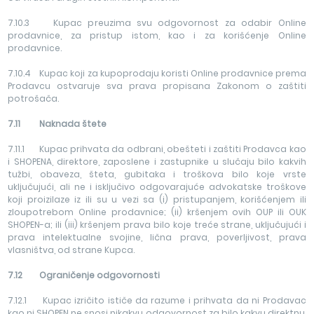
7.10.3 Kupac preuzima svu odgovornost za odabir Online
prodavnice, za pristup istom, kao i za korišćenje Online
prodavnice.
7.10.4 Kupac koji za kupoprodaju koristi Online prodavnice prema
Prodavcu ostvaruje sva prava propisana Zakonom o zaštiti
potrošača.
7.11 Naknada š
tete
7.11.1 Kupac prihvata da odbrani, obešteti i zaštiti Prodavca kao
i SHOPENA, direktore, zaposlene i zastupnike u slučaju bilo kakvih
tužbi, obaveza, šteta, gubitaka i troškova bilo koje vrste
uključujući, ali ne i isključivo odgovarajuće advokatske troškove
koji proizilaze iz ili su u vezi sa (i) pristupanjem, korišćenjem ili
zloupotrebom Online prodavnice; (ii) kršenjem ovih OUP ili OUK
SHOPEN-a; ili (iii) kršenjem prava bilo koje treće strane, uključujući i
prava intelektualne svojine, lična prava, poverljivost, prava
vlasništva, od strane Kupca.
7.12 Ograničenje odgovornosti
7.12.1 Kupac izričito ističe da razume i prihvata da ni Prodavac
kao ni SHOPEN ne snosi nikakvu odgovornost za bilo kakvu direktnu,