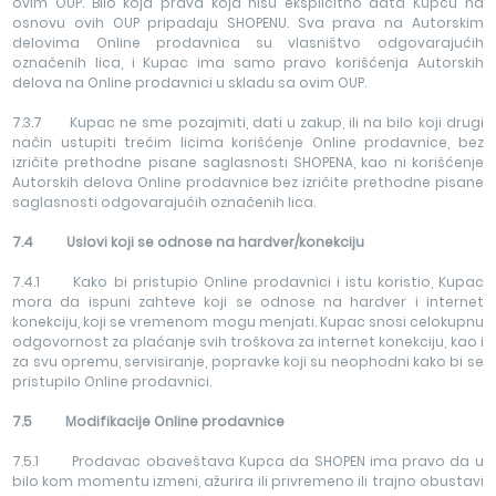
ovim OUP. Bilo koja prava koja nisu eksplicitno data Kupcu na
osnovu ovih OUP pripadaju SHOPENU. Sva prava na Autorskim
delovima Online prodavnica su vlasništvo odgovarajućih
označenih lica, i Kupac ima samo pravo korišćenja Autorskih
delova na Online prodavnici u skladu sa ovim OUP.
7.3.7 Kupac ne sme pozajmiti, dati u zakup, ili na bilo koji drugi
način ustupiti trećim licima korišćenje Online prodavnice, bez
izričite prethodne pisane saglasnosti SHOPENA, kao ni korišćenje
Autorskih delova Online prodavnice bez izričite prethodne pisane
saglasnosti odgovarajućih označenih lica.
7.4 Uslovi koji se odnose na hardver/konekciju
7.4.1 Kako bi pristupio Online prodavnici i istu koristio, Kupac
mora da ispuni zahteve koji se odnose na hardver i internet
konekciju, koji se vremenom mogu menjati. Kupac snosi celokupnu
odgovornost za plaćanje svih troškova za internet konekciju, kao i
za svu opremu, servisiranje, popravke koji su neophodni kako bi se
pristupilo Online prodavnici.
7.5 Modifikacije Online prodavnice
7.5.1 Prodavac obaveštava Kupca da SHOPEN ima pravo da u
bilo kom momentu izmeni, ažurira ili privremeno ili trajno obustavi