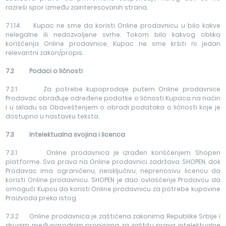
razreši spor između zainteresovanih strana.
7.1.14 Kupac ne sme da koristi Online prodavnicu u bilo kakve
nelegalne ili nedozvoljene svrhe. Tokom bilo kakvog oblika
korišćenja Online prodavnice, Kupac ne sme kršiti ni jedan
relevantni zakon/propis.
7.2 Podaci o ličnosti
7.2.1 Za potrebe kupoprodaje putem Online prodavnice
Prodavac obrađuje određene podatke o ličnosti Kupaca na način
i u skladu sa Obaveštenjem o obradi podataka o ličnosti koje je
dostupno u nastavku teksta.
7.3 Intelektualna svojina i licenca
7.3.1 Online prodavnica je izrađen korišćenjem Shopen
platforme. Sva prava na Online prodavnici zadržava SHOPEN, dok
Prodavac ima ograničenu, neisključivu, neprenosivu licencu da
koristi Online prodavnicu. SHOPEN je dao ovlašćenje Prodavcu da
omogući Kupcu da koristi Online prodavnicu za potrebe kupovine
Proizvoda preko istog.
7.3.2 Online prodavnica je zaštićena zakonima Republike Srbije i
drugim međunarodnim propisima za zaštitu prava intelektualne