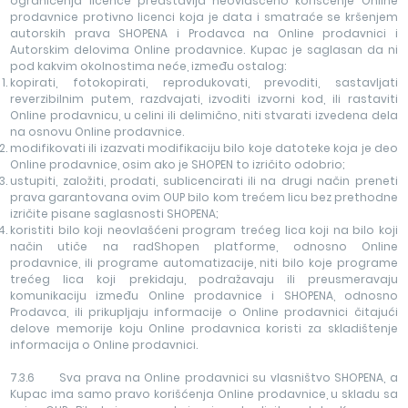
ograničenja licence predstavlja neovlašćeno korišćenje Online
prodavnice protivno licenci koja je data i smatraće se kršenjem
autorskih prava SHOPENA i Prodavca na Online prodavnici i
Autorskim delovima Online prodavnice. Kupac je saglasan da ni
pod kakvim okolnostima neće, između ostalog:
kopirati, fotokopirati, reprodukovati, prevoditi, sastavljati
reverzibilnim putem, razdvajati, izvoditi izvorni kod, ili rastaviti
Online prodavnicu, u celini ili delimično, niti stvarati izvedena dela
na osnovu Online prodavnice.
modifikovati ili izazvati modifikaciju bilo koje datoteke koja je deo
Online prodavnice, osim ako je SHOPEN to izričito odobrio;
ustupiti, založiti, prodati, sublicencirati ili na drugi način preneti
prava garantovana ovim OUP bilo kom trećem licu bez prethodne
izričite pisane saglasnosti SHOPENA;
koristiti bilo koji neovlašćeni program trećeg lica koji na bilo koji
način utiče na radShopen platforme, odnosno Online
prodavnice, ili programe automatizacije, niti bilo koje programe
trećeg lica koji prekidaju, podražavaju ili preusmeravaju
komunikaciju između Online prodavnice i SHOPENA, odnosno
Prodavca, ili prikupljaju informacije o Online prodavnici čitajući
delove memorije koju Online prodavnica koristi za skladištenje
informacija o Online prodavnici.
7.3.6 Sva prava na Online prodavnici su vlasništvo SHOPENA, a
Kupac ima samo pravo korišćenja Online prodavnice, u skladu sa