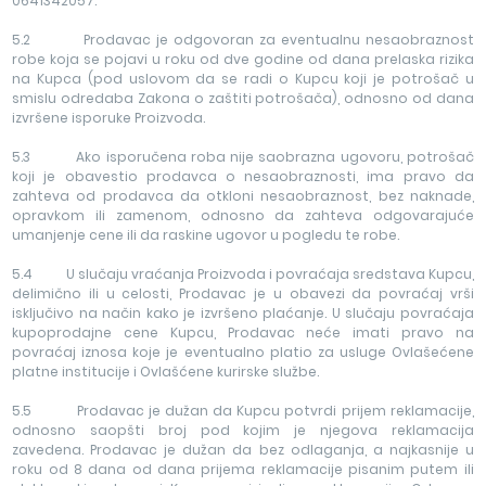
0641342057.
5.2 Prodavac je odgovoran za eventualnu nesaobraznost
robe koja se pojavi u roku od dve godine od dana prelaska rizika
na Kupca (pod uslovom da se radi o Kupcu koji je potrošač u
smislu odredaba Zakona o zaštiti potrošača), odnosno od dana
izvršene isporuke Proizvoda.
5.3 Ako isporučena roba nije saobrazna ugovoru, potrošač
koji je obavestio prodavca o nesaobraznosti, ima pravo da
zahteva od prodavca da otkloni nesaobraznost, bez naknade,
opravkom ili zamenom, odnosno da zahteva odgovarajuće
umanjenje cene ili da raskine ugovor u pogledu te robe.
5.4 U slučaju vraćanja Proizvoda i povraćaja sredstava Kupcu,
delimično ili u celosti, Prodavac je u obavezi da povraćaj vrši
isključivo na način kako je izvršeno plaćanje. U slučaju povraćaja
kupoprodajne cene Kupcu, Prodavac neće imati pravo na
povraćaj iznosa koje je eventualno platio za usluge Ovlašećene
platne institucije i Ovlašćene kurirske službe.
5.5 Prodavac je dužan da Kupcu potvrdi prijem reklamacije,
odnosno saopšti broj pod kojim je njegova reklamacija
zavedena. Prodavac je dužan da bez odlaganja, a najkasnije u
roku od 8 dana od dana prijema reklamacije pisanim putem ili