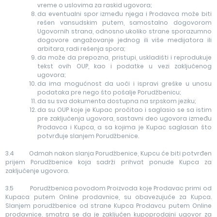
vreme o uslovima za raskid ugovora;
da eventualni spor između njega i Prodavca može biti
rešen vansudskim putem, samostalno dogovorom
Ugovornih strana, odnosno ukoliko strane sporazumno
dogovore angažovanje jednog ili više medijatora ili
arbitara, radi rešenja spora;
da može da prepozna, pristupi, uskladišti i reprodukuje
tekst ovih OUP, kao i podatke u vezi zaključenog
ugovora;
da ima mogućnost da uoči i ispravi greške u unosu
podataka pre nego što pošalje Porudžbenicu;
da su sva dokumenta dostupna na srpskom jeziku;
da su OUP koje je Kupac pročitao i saglasio se sa istim
pre zaključenja ugovora, sastavni deo ugovora između
Prodavca i Kupca, a sa kojima je Kupac saglasan što
potvrđuje slanjem Porudžbenice.
3.4 Odmah nakon slanja Porudžbenice, Kupcu će biti potvrđen
prijem Porudžbenice koja sadrži prihvat ponude Kupca za
zaključenje ugovora.
3.5 Porudžbenica povodom Proizvoda koje Prodavac primi od
Kupaca putem Online prodavnice, su obavezujuće za Kupca.
Slanjem porudžbenice od strane Kupca Prodavcu putem Online
prodavnice, smatra se da je zaključen kupoprodajni ugovor za