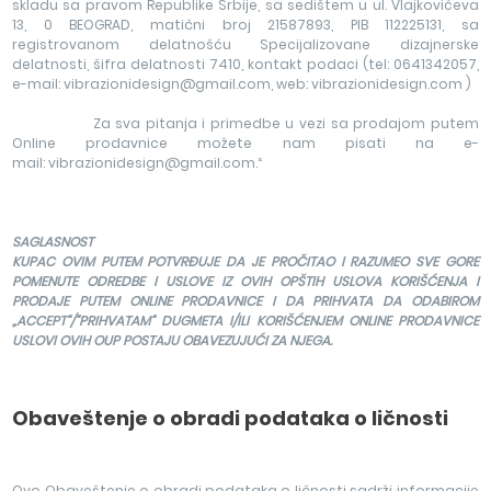
skladu sa pravom Republike Srbije, sa sedištem u ul. Vlajkovićeva
13, 0 BEOGRAD, matični broj 21587893, PIB 112225131, sa
registrovanom delatnošću Specijalizovane dizajnerske
delatnosti, šifra delatnosti 7410, kontakt podaci (tel: 0641342057,
e-mail: vibrazionidesign@gmail.com, web: vibrazionidesign.com )
Za sva pitanja i primedbe u vezi sa prodajom putem
Online prodavnice možete nam pisati na e-
mail: vibrazionidesign@gmail.com.“
SAGLASNOST
KUPAC OVIM PUTEM POTVRĐUJE DA JE PROČITAO I RAZUMEO SVE GORE
POMENUTE ODREDBE I USLOVE IZ OVIH OPŠTIH USLOVA KORIŠĆENJA I
PRODAJE PUTEM ONLINE PRODAVNICE I DA PRIHVATA DA ODABIROM
„ACCEPT“/“PRIHVATAM“ DUGMETA I/ILI KORIŠĆENJEM ONLINE PRODAVNICE
USLOVI OVIH OUP POSTAJU OBAVEZUJUĆI ZA NJEGA.
Obaveštenje o obradi podataka o ličnosti
Ovo Obaveštenje o obradi podataka o ličnosti sadrži informacije