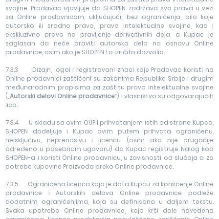
svojine. Prodavac izjavljuje da SHOPEN zadržava sva prava u vezi
sa Online prodavnicom, uključujući, bez ograničenja, bilo koje
autorsko ili srodno pravo, pravo intelektualne svojine, kao i
ekskluzivno pravo na pravljenje derivativnih dela, a Kupac je
saglasan da neće praviti autorska dela na osnovu Online
prodavnice, osim ako je SHOPEN to izričito dozvolio.
7.3.3 Dizajn, logoi i registrovani znaci koje Prodavac koristi na
Online prodavnici zaštićeni su zakonima Republike Srbije i drugim
međunarodnim propisima za zaštitu prava intelektualne svojine
(„
Autorski delovi Online prodavnice
“) i vlasništvo su odgovarajućih
lica.
7.3.4 U skladu sa ovim OUP i prihvatanjem istih od strane Kupca,
SHOPEN dodeljuje i Kupac ovim putem prihvata ograničenu,
neisključivu, neprenosivu i licencu (osim ako nije drugačije
određeno u posebnom ugovoru) da Kupac registruje Nalog kod
SHOPEN-a i koristi Online prodavnicu, u zavisnosti od slučaja a za
potrebe kupovine Proizvoda preko Online prodavnice.
7.3.5 Ograničena licenca koja je data Kupcu za korišćenje Online
prodavnice i Autorskih delova Online prodavnice podleže
dodatnim ograničenjima, koja su definisana u daljem tekstu.
Svaka upotreba Online prodavnice, koja krši dole navedena