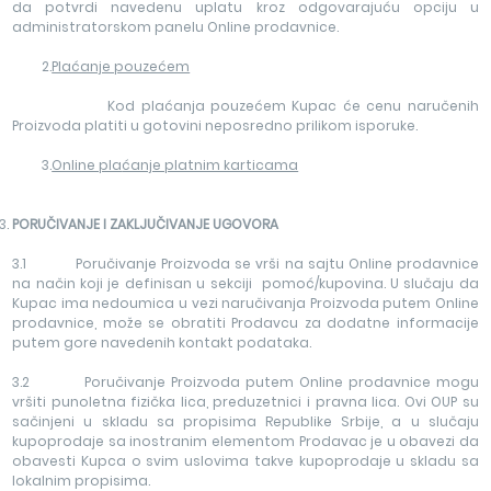
da potvrdi navedenu uplatu kroz odgovarajuću opciju u
administratorskom panelu Online prodavnice.
2.
Plaćanje pouzećem
Kod plaćanja pouzećem Kupac će cenu naručenih
Proizvoda platiti u gotovini neposredno prilikom isporuke.
3.
Online pla
ćanje platnim karticama
PORUČIVANJE I ZAKLJUČIVANJE UGOVORA
3.1 Poručivanje Proizvoda se vrši na sajtu Online prodavnice
na način koji je definisan u sekciji pomoć/kupovina. U slučaju da
Kupac ima nedoumica u vezi naručivanja Proizvoda putem Online
prodavnice, može se obratiti Prodavcu za dodatne informacije
putem gore navedenih kontakt podataka.
3.2 Poručivanje Proizvoda putem Online prodavnice mogu
vršiti punoletna fizička lica, preduzetnici i pravna lica. Ovi OUP su
sačinjeni u skladu sa propisima Republike Srbije, a u slučaju
kupoprodaje sa inostranim elementom Prodavac je u obavezi da
obavesti Kupca o svim uslovima takve kupoprodaje u skladu sa
lokalnim propisima.