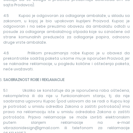
sajta Prodavca).
4.5 Kupac je odgovoran za odlaganje ambalaže, u skladu sa
zakonom, u kojoj je bio upakovan kupljeni Proizvod. Kupac je
odgovoran i na sebe preuzima obavezu da ambalažu odloži u
posude za odlaganje ambalažnog otpada koje su označene od
strane komunalnih preduzeća za odlaganje papira, odnosno
druge vrste ambalaže.
4.6 Prilikom preuzimanja robe Kupac je u obavezi da
prekontroliše sadržaj paketa u kome mu je isporučen Proizvod, jer
se naknadne reklamacije, u pogledu količine i oštećenja paketa,
neće uvažavati.
SAOBRAZNOST ROBE I REKLAMACIJE
5.1 Ukoliko se konstatuje da je isporučena roba oštećena,
nekompletna ili da nije u funkcionalnom stanju, tj. da nije
saobrazna ugovoru Kupac (pod uslovom da se radi o Kupcu koji
je potrošač u smislu odredba Zakona o zaštiti potrošača) ima
pravo na reklamaciju iste u smislu odredaba Zakona o zaštiti
potrošača. Prijava reklamacije se može izvršiti elektronskim
putem slanjem reklamacije na e-mail
vibrazionidesign@gmail.com ili telefonom za reklamacije