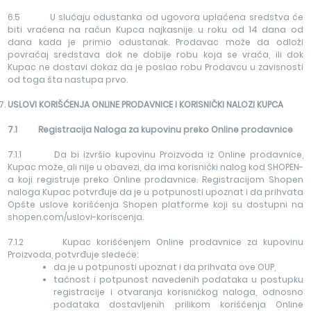
6.5 U slučaju odustanka od ugovora uplaćena sredstva će
biti vraćena na račun Kupca najkasnije u roku od 14 dana od
dana kada je primio odustanak. Prodavac može da odloži
povraćaj sredstava dok ne dobije robu koja se vraća, ili dok
Kupac ne dostavi dokaz da je poslao robu Prodavcu u zavisnosti
od toga šta nastupa prvo.
USLOVI KORIŠĆENJA ONLINE PRODAVNICE I KORISNIČKI NALOZI KUPCA
7.1 Registracija Naloga za kupovinu preko Online prodavnice
7.1.1 Da bi izvršio kupovinu Proizvoda iz Online prodavnice,
Kupac može, ali nije u obavezi, da ima korisnički nalog kod SHOPEN-
a koji registruje preko Online prodavnice. Registracijom Shopen
naloga Kupac potvrđuje da je u potpunosti upoznat i da prihvata
Opšte uslove korišćenja Shopen platforme koji su dostupni na
shopen.com/uslovi-koriscenja.
7.1.2 Kupac korišćenjem Online prodavnice za kupovinu
Proizvoda, potvrđuje sledeće:
da je u potpunosti upoznat i da prihvata ove OUP,
tačnost i potpunost navedenih podataka u postupku
registracije i otvaranja korisničkog naloga, odnosno
podataka dostavljenih prilikom korišćenja Online