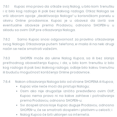
7.6.1 Kupac ima pravo da otkaže svoj Nalog, u bilo kom trenutku
i iz bilo kog razloga ili pak bez ikakvog razloga. Otkaz Naloga se
vrši izborom opcije „deaktivacija Naloga“ u korisničkom panelu u
okviru Online prodavnice. Kupac je u obavezi da izvrši sve
eventualne obaveze prema Prodavcu, odnosno SHOPEN-u u
skladu sa ovim OUP pre otkazivanja Naloga.
7.6.2 Samo Kupac snosi odgovornost za pravilno otkazivanje
svog Naloga. Otkazivanje putem telefona, e-maila ili na neki drugi
način se neće smatrati važećim.
7.6.3 SHOPEN može da ukine Nalog Kupca, sa ili bez slanja
prethodnog obaveštenja Kupcu, i da, u bilo kom trenutku iz bilo
kog razloga ili pak bez ikakvog razloga, odbije bilo kakvu trenutnu
ili buduću mogućnost korišćenja Online prodavnice.
7.6.4 Nakon otkazivanja Naloga bilo od strane SHOPENA ili Kupca,
Kupac više neće moći da pristupi Nalogu;
Osim ako nije drugačije izričito predviđeno ovim OUP,
Kupac nema pravo ni na kakve zahteve i potraživanja
prema Prodavcu, odnosno SHOPEN-u;
Svi dospeli iznosi koje Kupac duguje Prodavcu, odnosno
SHOPEN-u, će se smatrati dospelim i plativim u celosti; i
Nalog Kupca će biti uklonjen sa interneta.