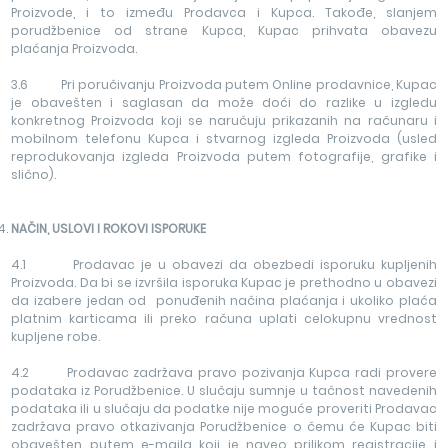
Proizvode, i to između Prodavca i Kupca. Takođe, slanjem
porudžbenice od strane Kupca, Kupac prihvata obavezu
plaćanja Proizvoda.
3.6 Pri poručivanju Proizvoda putem Online prodavnice, Kupac
je obavešten i saglasan da može doći do razlike u izgledu
konkretnog Proizvoda koji se naručuju prikazanih na računaru i
mobilnom telefonu Kupca i stvarnog izgleda Proizvoda (usled
reprodukovanja izgleda Proizvoda putem fotografije, grafike i
slično).
NAČIN, USLOVI I ROKOVI ISPORUKE
4.1 Prodavac je u obavezi da obezbedi isporuku kupljenih
Proizvoda. Da bi se izvršila isporuka Kupac je prethodno u obavezi
da izabere jedan od ponuđenih načina plaćanja i ukoliko plaća
platnim karticama ili preko računa uplati celokupnu vrednost
kupljene robe.
4.2 Prodavac zadržava pravo pozivanja Kupca radi provere
podataka iz Porudžbenice. U slučaju sumnje u tačnost navedenih
podataka ili u slučaju da podatke nije moguće proveriti Prodavac
zadržava pravo otkazivanja Porudžbenice o čemu će Kupac biti
obavešten putem e-maila koji je naveo prilikom registracije i