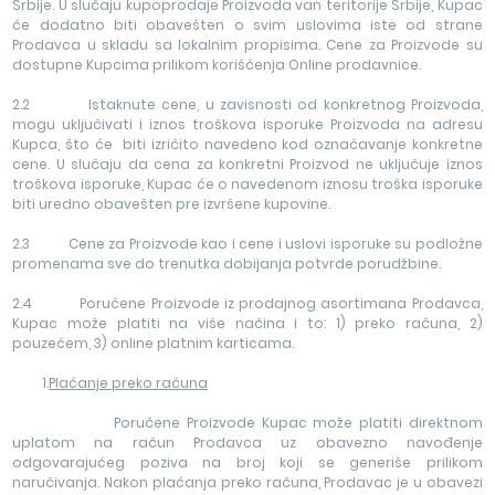
Srbije. U slučaju kupoprodaje Proizvoda van teritorije Srbije, Kupac
će dodatno biti obavešten o svim uslovima iste od strane
Prodavca u skladu sa lokalnim propisima. Cene za Proizvode su
dostupne Kupcima prilikom korišćenja Online prodavnice.
2.2 Istaknute cene, u zavisnosti od konkretnog Proizvoda,
mogu uključivati i iznos troškova isporuke Proizvoda na adresu
Kupca, što će biti izričito navedeno kod označavanje konkretne
cene. U slučaju da cena za konkretni Proizvod ne uključuje iznos
troškova isporuke, Kupac će o navedenom iznosu troška isporuke
biti uredno obavešten pre izvršene kupovine.
2.3 Cene za Proizvode kao i cene i uslovi isporuke su podložne
promenama sve do trenutka dobijanja potvrde porudžbine.
2.4 Poručene Proizvode iz prodajnog asortimana Prodavca,
Kupac može platiti na više načina i to: 1) preko računa, 2)
pouzećem, 3) online platnim karticama.
1.
Plaćanje preko rač
una
Poručene Proizvode Kupac može platiti direktnom
uplatom na račun Prodavca uz obavezno navođenje
odgovarajućeg poziva na broj koji se generiše prilikom
naručivanja. Nakon plaćanja preko računa, Prodavac je u obavezi