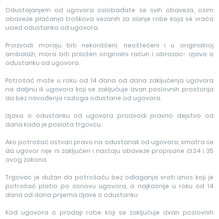
Odustajanjem od ugovora oslobađate se svih obaveza, osim
obaveze plaćanja troškova vezanih za slanje robe koja se vraća
usled odustanka od ugovora.
Proizvodi moraju biti nekorišćeni, neoštećeni i u originalnoj
ambalaži, mora biti priložen originalni račun i obrazac- izjava o
odustanku od ugovora.
Potrošač može u roku od 14 dana od dana zaključenja ugovora
na daljinu ili ugovora koji se zaključuje izvan poslovnih prostorija
da bez navođenja razloga odustane od ugovora.
Izjava o odustanku od ugovora proizvodi pravno dejstvo od
dana kada je poslata trgovcu.
Ako potrošač ostvari pravo na odustanak od ugovora, smatra se
da ugovor nije ni zaključen i nastaju obaveze propisane čl.34 i 35
ovog zakona.
Trgovac je dužan da potrošaču bez odlaganja vrati iznos koji je
potrošač platio po osnovu ugovora, a najkasnije u roku od 14
dana od dana prijema izjave o odustanku
Kod ugovora o prodaji robe koji se zaključuje izvan poslovnih