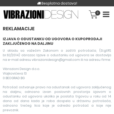
Besplatna dostava!
0
REKLAMACIJE
IZJAVA O ODUSTANKU OD UGOVORA O KUPOPRODAJI
ZAKLJUČENOG NA DALJINU
U skladu sa važećim Zakonom o zaštiti potrošača, (Sl.gl.RS
br.62/2014) obrazac Izjave o odustanku od ugovora se dostavlja
na e-mail adresu vibrazionidesign@gmail.com ili na adresu firme:
Vibrazioni Design d.o.o.
Vlajkovićeva 13
0 BEOGRAD BG
Potrošač ostvaruje pravo na odustanak od ugovora zaključenog
na daljinu, odnosno izvan poslovnih prostorija izjavom o
odustanku od ugovora ukoliko je poslata trgovcu u roku od 14
dana od dana kada je roba dospela u državinu potrošača,
odnosno trećeg lica koje je odredio potrošač a koje nije
prevoznik.