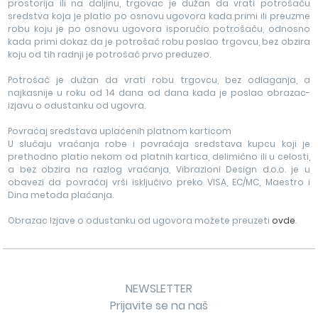
prostorija ili na daljinu, trgovac je dužan da vrati potrošaču
sredstva koja je platio po osnovu ugovora kada primi ili preuzme
robu koju je po osnovu ugovora isporučio potrošaču, odnosno
kada primi dokaz da je potrošač robu poslao trgovcu, bez obzira
koju od tih radnji je potrošač prvo preduzeo.
Potrošač je dužan da vrati robu trgovcu, bez odlaganja, a
najkasnije u roku od 14 dana od dana kada je poslao obrazac-
izjavu o odustanku od ugovra.
Povraćaj sredstava uplaćenih platnom karticom
U slučaju vraćanja robe i povraćaja sredstava kupcu koji je
prethodno platio nekom od platnih kartica, delimično ili u celosti,
a bez obzira na razlog vraćanja, Vibrazioni Design d.o.o. je u
obavezi da povraćaj vrši isključivo preko VISA, EC/MC, Maestro i
Dina metoda plaćanja.
Obrazac Izjave o odustanku od ugovora možete preuzeti
ovde
.
NEWSLETTER
Prijavite se na naš